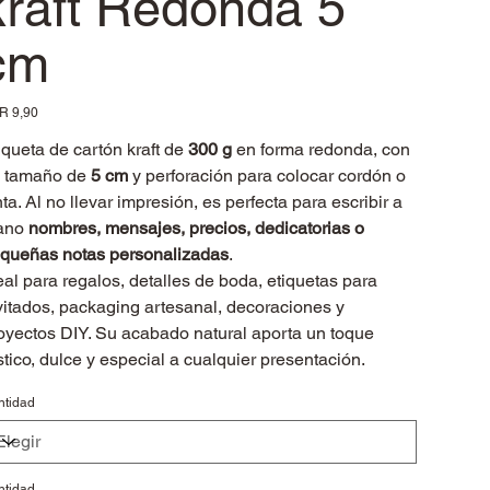
kraft Redonda 5
cm
io
R 9,90
iqueta de cartón kraft de
300 g
en forma redonda, con
 tamaño de
5 cm
y perforación para colocar cordón o
nta. Al no llevar impresión, es perfecta para escribir a
ano
nombres, mensajes, precios, dedicatorias o
queñas notas personalizadas
.
eal para regalos, detalles de boda, etiquetas para
vitados, packaging artesanal, decoraciones y
oyectos DIY. Su acabado natural aporta un toque
stico, dulce y especial a cualquier presentación.
ntidad
ntidad