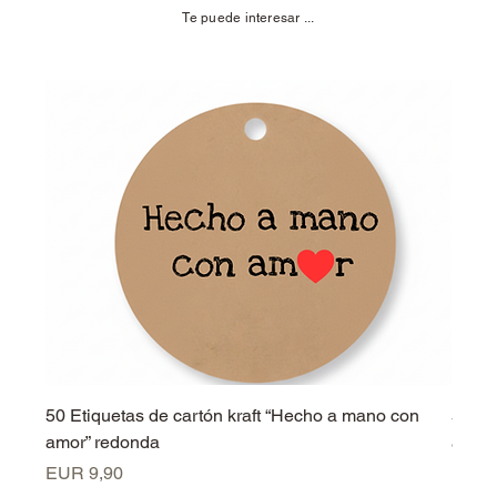
Te puede interesar ...
50 Etiquetas de cartón kraft “Hecho a mano con
50 Et
amor” redonda
amor”
Precio
Preci
EUR 9,90
EUR 